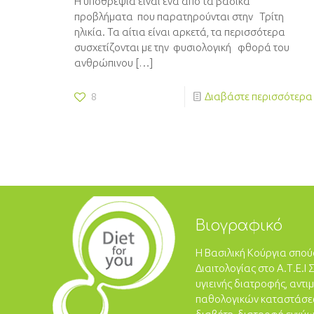
Η υποθρεψία είναι ένα από τα βασικά
προβλήματα που παρατηρούνται στην Τρίτη
ηλικία. Τα αίτια είναι αρκετά, τα περισσότερα
συσχετίζονται με την φυσιολογική φθορά του
ανθρώπινου
[…]
8
Διαβάστε περισσότερα
Βιογραφικό
Η Βασιλική Κούργια σπο
Διαιτολογίας στο Α.Τ.Ε.Ι 
υγιεινής διατροφής, αντ
παθολογικών καταστάσε