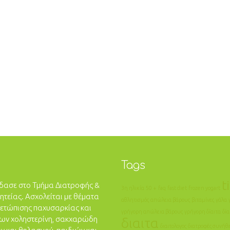
Tags
t
ύδασε στο Τμήμα Διατροφής &
3η ηλικία
50 +
faq
fast diet
frozen yogart
Σητείας. Ασχολείται με θέματα
αθλητισμός
απώλεια βάρους
βιταμίνες
γάλα
ιμετώπισης παχυσαρκίας και
γρήγορη απώλεια βάρους
γρήγορη δίαιτα
δία
ων χοληστερίνη, σακχαρώδη
διαιτα
διαιτολογος
διατροφές συνήθε