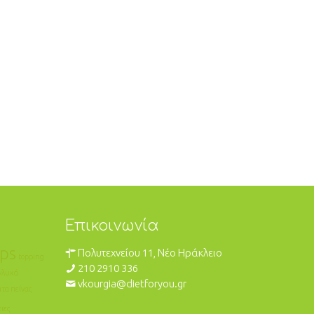
Επικοινωνία
ips
Πολυτεχνείου 11, Νέο Ηράκλειο
topping
210 2910 336
γλυκά
vkourgia@dietforyou.gr
ιτα πείνας
ιες