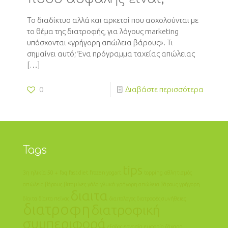
Το διαδίκτυο αλλά και αρκετοί που ασχολούνται με
το θέμα της διατροφής, για λόγους marketing
υπόσχονται «γρήγορη απώλεια βάρους». Τι
σημαίνει αυτό; Ένα πρόγραμμα ταχείας απώλειας
[…]
0
Διαβάστε περισσότερα
Tags
tips
3η ηλικία
50 +
faq
fast diet
frozen yogart
topping
αθλητισμός
απώλεια βάρους
βιταμίνες
γάλα
γλυκά
γρήγορη απώλεια βάρους
γρήγορη
διαιτα
δίαιτα
δίαιτα πείνας
διαιτολογος
διατροφές συνήθειες
διατροφη
διατροφική
συμπεριφορά
εξοδος
εργασία
ευφορία
ζάχαρη