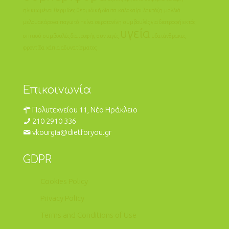
ηλικιωμένοι
θερμίδες
θερμιδική δίαιτα
καλοκαίρι
λακτόζη
μαλλιά
μελομακάρονα
παγωτό
πείνα
σεροτονίνη
συμβουλές για διατροφή εκτός
υγεία
σπιτιού
συμβουλές διατροφής
συνταγές
υδατάνθρακες
φροντίδα
χάπια αδυνατίσματος
Επικοινωνία
Πολυτεχνείου 11, Νέο Ηράκλειο
210 2910 336
vkourgia@dietforyou.gr
GDPR
Cookies Policy
Privacy Policy
Terms and Conditions of Use