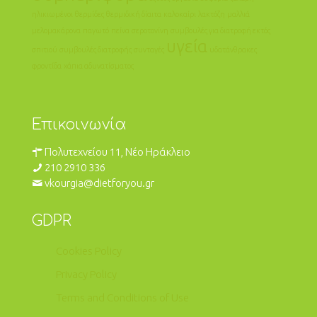
ηλικιωμένοι
θερμίδες
θερμιδική δίαιτα
καλοκαίρι
λακτόζη
μαλλιά
μελομακάρονα
παγωτό
πείνα
σεροτονίνη
συμβουλές για διατροφή εκτός
υγεία
σπιτιού
συμβουλές διατροφής
συνταγές
υδατάνθρακες
φροντίδα
χάπια αδυνατίσματος
Επικοινωνία
Πολυτεχνείου 11, Νέο Ηράκλειο
210 2910 336
vkourgia@dietforyou.gr
GDPR
Cookies Policy
Privacy Policy
Terms and Conditions of Use