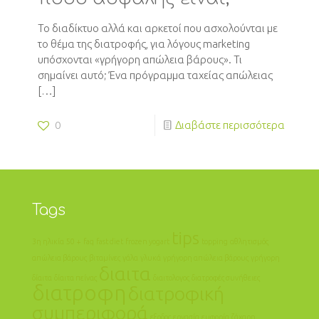
Το διαδίκτυο αλλά και αρκετοί που ασχολούνται με
το θέμα της διατροφής, για λόγους marketing
υπόσχονται «γρήγορη απώλεια βάρους». Τι
σημαίνει αυτό; Ένα πρόγραμμα ταχείας απώλειας
[…]
0
Διαβάστε περισσότερα
Tags
tips
3η ηλικία
50 +
faq
fast diet
frozen yogart
topping
αθλητισμός
απώλεια βάρους
βιταμίνες
γάλα
γλυκά
γρήγορη απώλεια βάρους
γρήγορη
διαιτα
δίαιτα
δίαιτα πείνας
διαιτολογος
διατροφές συνήθειες
διατροφη
διατροφική
συμπεριφορά
εξοδος
εργασία
ευφορία
ζάχαρη