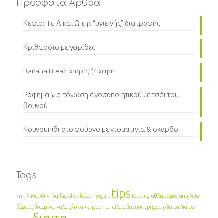
Πρόσφατα Άρθρα
Κεφίρ: Tο Α και Ω της “υγιεινής” διατροφής
Κριθαρότο με γαρίδες
Banana Bread χωρίς ζάχαρη
Ρόφημα για τόνωση ανοσοποιητικού με τσάι του
βουνού
Κουνουπίδι στο φούρνο με ντοματίνια & σκόρδο
Tags
tips
3η ηλικία
50 +
faq
fast diet
frozen yogart
topping
αθλητισμός
απώλεια
βάρους
βιταμίνες
γάλα
γλυκά
γρήγορη απώλεια βάρους
γρήγορη δίαιτα
δίαιτα
διαιτα