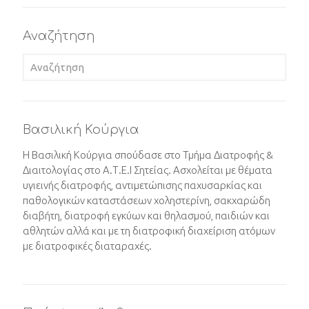
Αναζήτηση
Βασιλική Κούργια
Η Βασιλική Κούργια σπούδασε στο Τμήμα Διατροφής &
Διαιτολογίας στο Α.Τ.Ε.Ι Σητείας. Ασχολείται με θέματα
υγιεινής διατροφής, αντιμετώπισης παχυσαρκίας και
παθολογικών καταστάσεων χοληστερίνη, σακχαρώδη
διαβήτη, διατροφή εγκύων και θηλασμού, παιδιών και
αθλητών αλλά και με τη διατροφική διαχείριση ατόμων
με διατροφικές διαταραχές.