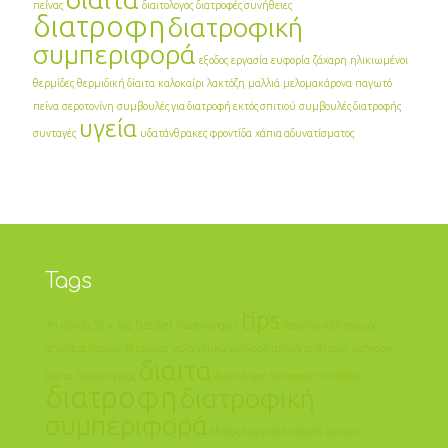
πείνας
διαιτολογος
διατροφές συνήθειες
διατροφη
διατροφική
συμπεριφορά
εξοδος
εργασία
ευφορία
ζάχαρη
ηλικιωμένοι
θερμίδες
θερμιδική δίαιτα
καλοκαίρι
λακτόζη
μαλλιά
μελομακάρονα
παγωτό
πείνα
σεροτονίνη
συμβουλές για διατροφή εκτός σπιτιού
συμβουλές διατροφής
υγεία
συνταγές
υδατάνθρακες
φροντίδα
χάπια αδυνατίσματος
Tags
tips
3η ηλικία
50 +
faq
fast diet
frozen yogart
topping
αθλητισμός
απώλεια βάρους
βιταμίνες
γάλα
γλυκά
γρήγορη απώλεια βάρους
γρήγορη
διαιτα
δίαιτα
δίαιτα πείνας
διαιτολογος
διατροφές συνήθειες
διατροφη
διατροφική
συμπεριφορά
εξοδος
εργασία
ευφορία
ζάχαρη