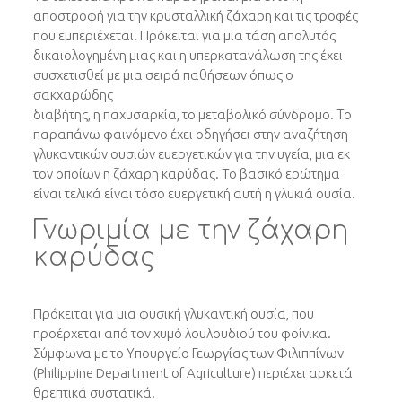
αποστροφή για την κρυσταλλική ζάχαρη και τις τροφές
που εμπεριέχεται. Πρόκειται για μια τάση απολυτός
δικαιολογημένη μιας και η υπερκατανάλωση της έχει
συσχετισθεί με μια σειρά παθήσεων όπως ο
σακχαρώδης
διαβήτης, η παχυσαρκία, το μεταβολικό σύνδρομο. Το
παραπάνω φαινόμενο έχει οδηγήσει στην αναζήτηση
γλυκαντικών ουσιών ευεργετικών για την υγεία, μια εκ
τον οποίων η ζάχαρη καρύδας. Το βασικό ερώτημα
είναι τελικά είναι τόσο ευεργετική αυτή η γλυκιά ουσία.
Γνωριμία με την ζάχαρη
καρύδας
Πρόκειται για μια φυσική γλυκαντική ουσία, που
προέρχεται από τον χυμό λουλουδιού του φοίνικα.
Σύμφωνα με το Υπουργείο Γεωργίας των Φιλιππίνων
(Philippine Department of Agriculture) περιέχει αρκετά
θρεπτικά συστατικά.