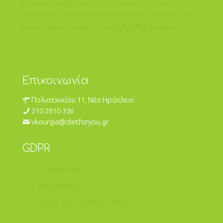
ηλικιωμένοι
θερμίδες
θερμιδική δίαιτα
καλοκαίρι
λακτόζη
μαλλιά
μελομακάρονα
παγωτό
πείνα
σεροτονίνη
συμβουλές για διατροφή εκτός
υγεία
σπιτιού
συμβουλές διατροφής
συνταγές
υδατάνθρακες
φροντίδα
χάπια αδυνατίσματος
Επικοινωνία
Πολυτεχνείου 11, Νέο Ηράκλειο
210 2910 336
vkourgia@dietforyou.gr
GDPR
Cookies Policy
Privacy Policy
Terms and Conditions of Use