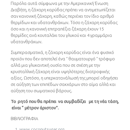
Παρόλα αυτά σύμφωνα με την Αμερικανική Ένωση
Διαβήτη, η ζάχαρη καρύδας πρέπει να αντιμετωπίζεται
σαν κανονική ζάχαρη, καθώς περιέχει τον ίδιο αριθμό
θερμίδων και υδατανθράκων. Τόσο η ζάχαρη καρύδας
όσο και η κανονική επιτραπέζια ζάχαρη έχουν 15
θερμίδες ανά κουταλάκι του γλυκού και 4 γραμμάρια
υδατανθράκων.
Συμπερασματικά, η ζάχαρη καρύδας είναι ένα φυσικό
προϊόν που δεν αποτελεί ένα “ θαυματουργό “ τρόφιμο
αλλά μια γλυκαντική ουσία που σε σχέση με την
κρυσταλλική ζάχαρη είναι υψηλότερης διατροφικής
αξίας. Ωστόσο, η υπερκατανάλωσή της μπορεί οδηγήσει
σε αύξηση των επιπέδων σακχάρων στο αίμα αλλά και
αύξηση του σωματικού βάρους.
Το ρητό που θα πρέπει να συμβαδίζει με τη νέα τάση,
είναι “ μέτρον άριστον”.
ΒΙΒΛΙΟΓΡΑΦΙA
www.coconutsugar.org