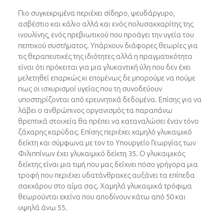
Πιο συγκεκριμένα περιέχει σίδηρο, ψευδάργυρο,
ασβέστιο και κάλιο αλλά και ενός πολυσακχαρίτης της
ινουλίνης, ενός πρεβιωτικού που προάγει την υγεία του
πεπτικού συστήματος. Υπάρχουν διάφορες θεωρίες για
τις θεραπευτικές της ιδιότητες αλλά η πραγματικότητα
είναι ότι πρόκειται για μια γλυκαντική ύλη που δεν έχει
μελετηθεί επαρκώς κι επομένως δε μπορούμε να πούμε
πως οι ισχυρισμοί υγείας που τη συνοδεύουν
υποστηρίζονται από ερευνητικά δεδομένα. Επίσης για να
λάβει ο ανθρώπινος οργανισμός τα παραπάνω
θρεπτικά στοιχεία θα πρέπει να καταναλώσει έναν τόνο
ζάχαρης καρύδας. Επίσης περιέχει χαμηλό γλυκαιμικό
δείκτη και σύμφωνα με τον το Υπουργείο Γεωργίας των
Φιλιππίνων έχει γλυκαιμικό δείκτη 35. Ο γλυκαιμικός
δείκτης είναι μια τιμή που μας δείχνει πόσο γρήγορα μια
τροφή που περιέχει υδατάνθρακες αυξάνει τα επίπεδα
σακχάρου στο αίμα σας. Χαμηλά γλυκαιμικά τρόφιμα
θεωρούνται εκείνα που αποδίνουν κάτω από 50 και
υψηλά άνω 55.