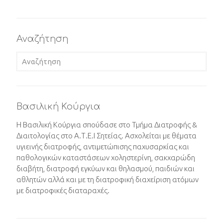
Αναζήτηση
Βασιλική Κούργια
Η Βασιλική Κούργια σπούδασε στο Τμήμα Διατροφής &
Διαιτολογίας στο Α.Τ.Ε.Ι Σητείας. Ασχολείται με θέματα
υγιεινής διατροφής, αντιμετώπισης παχυσαρκίας και
παθολογικών καταστάσεων χοληστερίνη, σακχαρώδη
διαβήτη, διατροφή εγκύων και θηλασμού, παιδιών και
αθλητών αλλά και με τη διατροφική διαχείριση ατόμων
με διατροφικές διαταραχές.