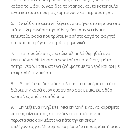
κρέας, το ψάρι, οι γαρίδες, το χταπόδι και το κοτόπουλο
είναι και αυτές που μας χορταίνουν και περισσότερο.
6. Σε κάθε μπουκιά επιλέγετε να αφήνετε το πιρούνι στο
πιάτο. Εξερευνήστε την κάθε γεύση σαν να είναι η
τελευταία φορά που τρώτε. Μασήστε αργά το φαγητό
σας και αποφύγετε να τρώτε μηχανικά.
7. Για τους λάτρεις του αλκοόλ απλά θυμηθείτε να
έχετε πάντα δίπλα στο αλκοολούχο ποτό ένα γεμάτο
ποτήρι νερό. Έτσι ώστε να ξεδιψάτε με το νερό και όχι με
το κρασί ή την μπύρα..
8. Αφού έχετε δοκιμάσει όλα αυτά τα υπέροχα πιάτα,
δώστε την χαρά στον ουρανίσκο σας με μια έως δύο
κουταλιές από το επιδόρπιο.
9. Επιλέξτε να κινηθείτε. Μια επιλογή είναι να χορέψετε
με τους φίλους σας και αν δεν το επιτρέπουν οι
περιστάσεις δοκιμάστε να πάτε την επίσκεψη
επιλέγοντας για Μεταφορικό μέσω “τα ποδαράκια” σας .