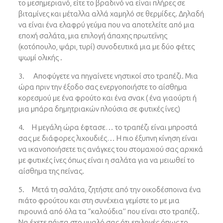
το μεσημεριανό, είτε το βραδινό να είναι πλήρες σε
βιταμίνες και μέταλλα αλλά χαμηλό σε θερμίδες. Δηλαδή
να είναι ένα ελαφρύ γεύμα που να αποτελείτε από μια
εποχή σαλάτα, μια επιλογή άπαχης πρωτεΐνης
(κοτόπουλο, ψάρι, τυρί) συνοδευτικά μια με δύο φέτες
ψωμί ολικής .
3. Αποφύγετε να πηγαίνετε νηστικοί στο τραπέζι. Μια
ώρα πριν την έξοδο σας ενεργοποιήστε το αίσθημα
κορεσμού με ένα φρούτο και ένα σνακ ( ένα γιαούρτι ή
μια μπάρα δημητριακών πλούσια σε φυτικές ίνες)
4. Η μεγάλη ώρα έφτασε… το τραπέζι είναι μπροστά
σας με διάφορες λιχουδιές… Η πιο έξυπνη κίνηση είναι
να ικανοποιήσετε τις ανάγκες του στομαχιού σας αρχικά
με φυτικές ίνες όπως είναι η σαλάτα για να μειωθεί το
αίσθημα της πείνας.
5. Μετά τη σαλάτα, ζητήστε από την οικοδέσποινα ένα
πιάτο φρούτου και στη συνέχεια γεμίστε το με μια
πιρουνιά από όλα τα ‘’καλούδια’’ που είναι στο τραπέζι.
Να έχετε πάντα στο μυαλό σας ότι επιλογές όπως το