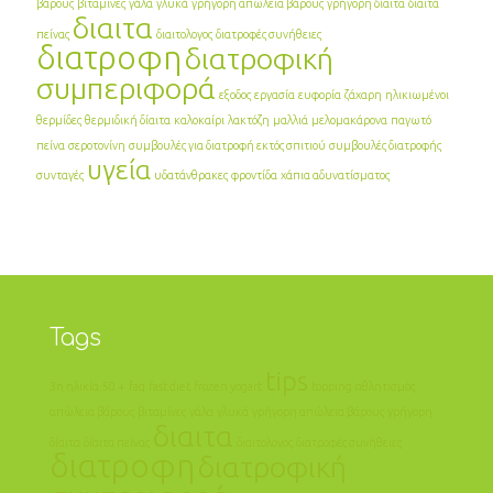
βάρους
βιταμίνες
γάλα
γλυκά
γρήγορη απώλεια βάρους
γρήγορη δίαιτα
δίαιτα
διαιτα
πείνας
διαιτολογος
διατροφές συνήθειες
διατροφη
διατροφική
συμπεριφορά
εξοδος
εργασία
ευφορία
ζάχαρη
ηλικιωμένοι
θερμίδες
θερμιδική δίαιτα
καλοκαίρι
λακτόζη
μαλλιά
μελομακάρονα
παγωτό
πείνα
σεροτονίνη
συμβουλές για διατροφή εκτός σπιτιού
συμβουλές διατροφής
υγεία
συνταγές
υδατάνθρακες
φροντίδα
χάπια αδυνατίσματος
Tags
tips
3η ηλικία
50 +
faq
fast diet
frozen yogart
topping
αθλητισμός
απώλεια βάρους
βιταμίνες
γάλα
γλυκά
γρήγορη απώλεια βάρους
γρήγορη
διαιτα
δίαιτα
δίαιτα πείνας
διαιτολογος
διατροφές συνήθειες
διατροφη
διατροφική