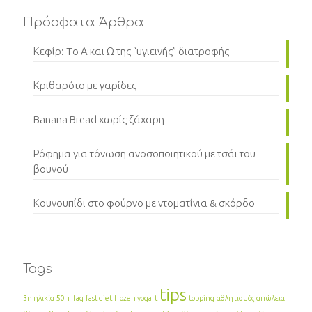
Πρόσφατα Άρθρα
Κεφίρ: Tο Α και Ω της “υγιεινής” διατροφής
Κριθαρότο με γαρίδες
Banana Bread χωρίς ζάχαρη
Ρόφημα για τόνωση ανοσοποιητικού με τσάι του
βουνού
Κουνουπίδι στο φούρνο με ντοματίνια & σκόρδο
Tags
tips
3η ηλικία
50 +
faq
fast diet
frozen yogart
topping
αθλητισμός
απώλεια