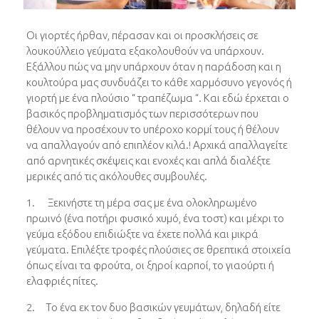
Οι γιορτές ήρθαν, πέρασαν και οι προσκλήσεις σε
λουκούλλειο γεύματα εξακολουθούν να υπάρχουν.
Εξάλλου πώς να μην υπάρχουν όταν η παράδοση και η
κουλτούρα μας συνδυάζει το κάθε χαρμόσυνο γεγονός ή
γιορτή με ένα πλούσιο “ τραπέζωμα “. Και εδώ έρχεται ο
βασικός προβληματισμός των περισσότερων που
θέλουν να προσέχουν το υπέροχο κορμί τους ή θέλουν
να απαλλαγούν από επιπλέον κιλά.! Αρχικά απαλλαγείτε
από αρνητικές σκέψεις και ενοχές και απλά διαλέξτε
μερικές από τις ακόλουθες συμβουλές.
1. Ξεκινήστε τη μέρα σας με ένα ολοκληρωμένο
πρωινό (ένα ποτήρι φυσικό χυμό, ένα τοστ) και μέχρι το
γεύμα εξόδου επιδιώξτε να έχετε πολλά και μικρά
γεύματα. Επιλέξτε τροφές πλούσιες σε θρεπτικά στοιχεία
όπως είναι τα φρούτα, οι ξηροί καρποί, το γιαούρτι ή
ελαφριές πίτες.
2. Το ένα εκ τον δυο βασικών γευμάτων, δηλαδή είτε