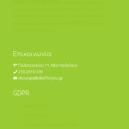
συμπεριφορά
εξοδος
εργασία
ευφορία
ζάχαρη
ηλικιωμένοι
θερμίδες
θερμιδική δίαιτα
καλοκαίρι
λακτόζη
μαλλιά
μελομακάρονα
παγωτό
πείνα
σεροτονίνη
συμβουλές για διατροφή εκτός
υγεία
σπιτιού
συμβουλές διατροφής
συνταγές
υδατάνθρακες
φροντίδα
χάπια αδυνατίσματος
Επικοινωνία
Πολυτεχνείου 11, Νέο Ηράκλειο
210 2910 336
vkourgia@dietforyou.gr
GDPR
Cookies Policy
Privacy Policy
Terms and Conditions of Use