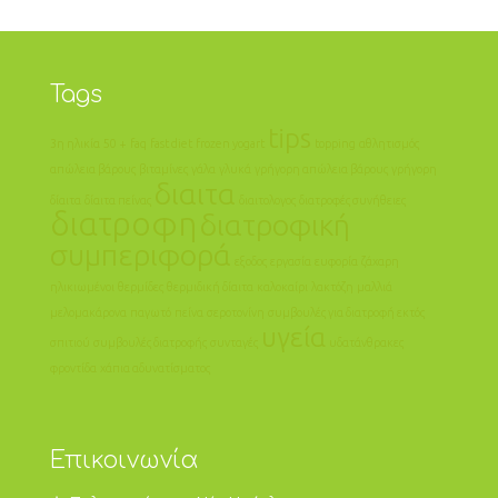
Tags
tips
3η ηλικία
50 +
faq
fast diet
frozen yogart
topping
αθλητισμός
απώλεια βάρους
βιταμίνες
γάλα
γλυκά
γρήγορη απώλεια βάρους
γρήγορη
διαιτα
δίαιτα
δίαιτα πείνας
διαιτολογος
διατροφές συνήθειες
διατροφη
διατροφική
συμπεριφορά
εξοδος
εργασία
ευφορία
ζάχαρη
ηλικιωμένοι
θερμίδες
θερμιδική δίαιτα
καλοκαίρι
λακτόζη
μαλλιά
μελομακάρονα
παγωτό
πείνα
σεροτονίνη
συμβουλές για διατροφή εκτός
υγεία
σπιτιού
συμβουλές διατροφής
συνταγές
υδατάνθρακες
φροντίδα
χάπια αδυνατίσματος
Επικοινωνία