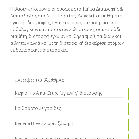
Η Βασιλική Κούργια σπούδασε στο Τμήμα Διατροφής &
Διαιτολογίας στο Α.Τ.Ε.Ι Σητείας. Ασχολείται με θέματα
υγιεινής διατροφής, αντιμετώπισης παχυσαρκίας και
παθολογικών καταστάσεων χοληστερίνη, σακχαρώδη
διαβήτη, διατροφή εγκύων και θηλασμού, παιδιών και
αθλητών αλλά και με τη διατροφική διαχείριση ατόμων
με διατροφικές διαταραχές.
Πρόσφατα Άρθρα
Κεφίρ: Tο Α και Ω της “υγιεινής” διατροφής
Κριθαρότο με γαρίδες
Banana Bread χωρίς ζάχαρη
Ρόφημα για τόνωση ανοσοποιητικού με τσάι του