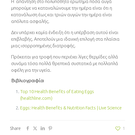
Η απάντηση στο πολυπόθητο ερώτημα πόσα αυγά
μπορούμε να καταναλώνουμε την ημέρα είναι ότι η
κατανάλωση έως και τριών αυγών την ημέρα είναι
απόλυτα ασφαλής.
Δεν υπάρχει καμία ένδειξη ότι η υπέρβαση αυτού είναι
επιβλαβής. Αποτελούν μια ιδανική επιλογή στα πλαίσια
μιας ισορροπημένης διατροφής.
Πρόκειται για τροφή που περιέχει λίγες θερμίδες αλλά
συνάμα τόσα πολλά θρεπτικά συστατικά με πολλαπλά
οφέλη για την υγεία.
Βιβλιογραφία
Top 10 Health Benefits of Eating Eggs
(healthline.com)
Eggs: Health Benefits & Nutrition Facts | Live Science
Share
1