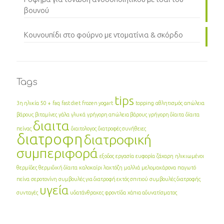
βουνού
Κουνουπίδι στο φούρνο με ντοματίνια & σκόρδο
Tags
tips
3η ηλικία
50 +
faq
fast diet
frozen yogart
topping
αθλητισμός
απώλεια
βάρους
βιταμίνες
γάλα
γλυκά
γρήγορη απώλεια βάρους
γρήγορη δίαιτα
δίαιτα
διαιτα
πείνας
διαιτολογος
διατροφές συνήθειες
διατροφη
διατροφική
συμπεριφορά
εξοδος
εργασία
ευφορία
ζάχαρη
ηλικιωμένοι
θερμίδες
θερμιδική δίαιτα
καλοκαίρι
λακτόζη
μαλλιά
μελομακάρονα
παγωτό
πείνα
σεροτονίνη
συμβουλές για διατροφή εκτός σπιτιού
συμβουλές διατροφής
υγεία
συνταγές
υδατάνθρακες
φροντίδα
χάπια αδυνατίσματος