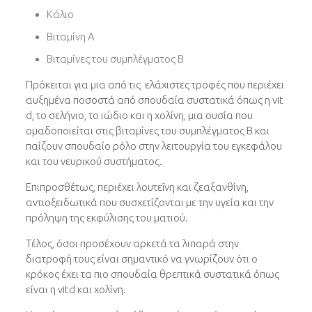
Κάλιο
Βιταμίνη Α
Βιταμίνες του συμπλέγματος Β
Πρόκειται για μια από τις ελάχιστες τροφές που περιέχει
αυξημένα ποσοστά από σπουδαία συστατικά όπως η vit
d, το σελήνιο, το ιώδιο και η χολίνη, μια ουσία που
ομαδοποιείται στις βιταμίνες του συμπλέγματος Β και
παίζουν σπουδαίο ρόλο στην λειτουργία του εγκεφάλου
και του νευρικού συστήματος.
Επιπροσθέτως, περιέχει λουτεΐνη και ζεαξανθίνη,
αντιοξειδωτικά που συσχετίζονται με την υγεία και την
πρόληψη της εκφύλισης του ματιού.
Τέλος, όσοι προσέχουν αρκετά τα λιπαρά στην
διατροφή τους είναι σημαντικό να γνωρίζουν ότι ο
κρόκος έχει τα πιο σπουδαία θρεπτικά συστατικά όπως
είναι η vitd και χολίνη.