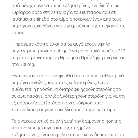
αυξημένης συγκέντρωση χοληστερίνης, ένα λιπίδιο με
κυρίαρχο ρόλο στη λειτουργία του κυττάρου που σε
αυξημένα επίπεδα στο αίμα αποτελούν έναν από τους
παράγοντες κινδύνου για την εμφάνιση της στεφανιαίας
νόσου.
Η πραγματικότητα είναι ότι τα αυγά έχουν υψηλή
συγκέντρωση χοληστερίνης. Ένα μόνο αυγό περιέχει 212
mg όταν η Συνιστώμενη Ημερήσια Πρόσληψη ανέρχεται
στα 300mg.
Είναι σημαντικό να αναφερθεί ότι το σώμα καθημερινά
παράγει μεγάλες ποσότητες χοληστερίνης. Όταν
αυξάνεται η πρόσληψη διατροφικής χοληστερόλης, το
συκώτι παράγει απλώς λιγότερη χοληστερόλη για να την
εξισορροπήσει. Ωστόσο, η ανταπόκριση στην
κατανάλωση αυγών ποικίλλει από άτομο σε άτομο.
Το ανακουφιστικό σε όλη αυτή την δαιμονοποίηση της
κατανάλωσης αυγού και της αυξημένης
χοληστερίνης είναι ότι μελέτες που έχουν δημοσιευτεί τα