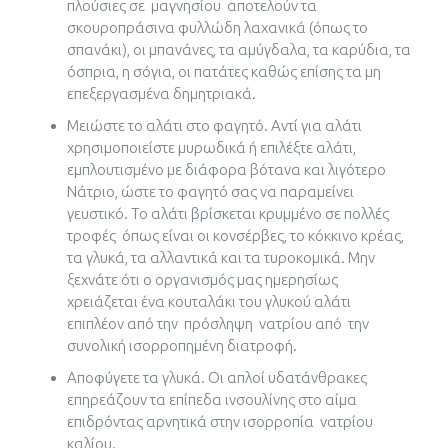
πλούσιες σε μαγνησίου αποτελούν τα
σκουροπράσινα φυλλώδη λαχανικά (όπως το
σπανάκι), οι μπανάνες, τα αμύγδαλα, τα καρύδια, τα
όσπρια, η σόγια, οι πατάτες καθώς επίσης τα μη
επεξεργασμένα δημητριακά.
Μειώστε το αλάτι στο φαγητό. Αντί για αλάτι
χρησιμοποιείστε μυρωδικά ή επιλέξτε αλάτι,
εμπλουτισμένο με διάφορα βότανα και λιγότερο
Νάτριο, ώστε το φαγητό σας να παραμείνει
γευστικό. Το αλάτι βρίσκεται κρυμμένο σε πολλές
τροφές όπως είναι οι κονσέρβες, το κόκκινο κρέας,
τα γλυκά, τα αλλαντικά και τα τυροκομικά. Μην
ξεχνάτε ότι ο οργανισμός μας ημερησίως
χρειάζεται ένα κουταλάκι του γλυκού αλάτι
επιπλέον από την πρόσληψη νατρίου από την
συνολική ισορροπημένη διατροφή.
Αποφύγετε τα γλυκά. Οι απλοί υδατάνθρακες
επηρεάζουν τα επίπεδα ινσουλίνης στο αίμα
επιδρόντας αρνητικά στην ισορροπία νατρίου
καλίου.