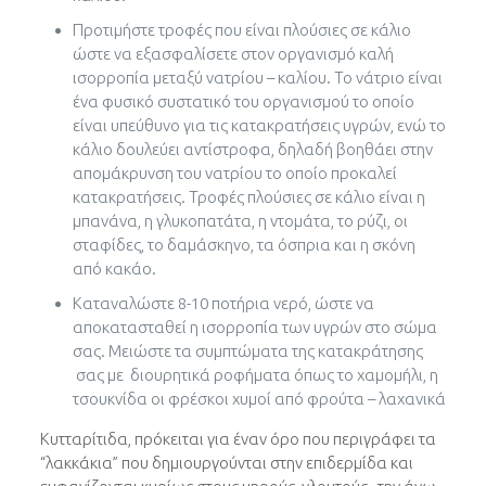
Προτιμήστε τροφές που είναι πλούσιες σε κάλιο
ώστε να εξασφαλίσετε στον οργανισμό καλή
ισορροπία μεταξύ νατρίου – καλίου. Το νάτριο είναι
ένα φυσικό συστατικό του οργανισμού το οποίο
είναι υπεύθυνο για τις κατακρατήσεις υγρών, ενώ το
κάλιο δουλεύει αντίστροφα, δηλαδή βοηθάει στην
απομάκρυνση του νατρίου το οποίο προκαλεί
κατακρατήσεις. Τροφές πλούσιες σε κάλιο είναι η
μπανάνα, η γλυκοπατάτα, η ντομάτα, το ρύζι, οι
σταφίδες, το δαμάσκηνο, τα όσπρια και η σκόνη
από κακάο.
Καταναλώστε 8-10 ποτήρια νερό, ώστε να
αποκατασταθεί η ισορροπία των υγρών στο σώμα
σας. Μειώστε τα συμπτώματα της κατακράτησης
σας με διουρητικά ροφήματα όπως το χαμομήλι, η
τσουκνίδα οι φρέσκοι χυμοί από φρούτα – λαχανικά
Κυτταρίτιδα, πρόκειται για έναν όρο που περιγράφει τα
“λακκάκια” που δημιουργούνται στην επιδερμίδα και