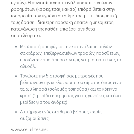
υγρών). Η συνιστώμενη κατανάλωση καφεινούχων
ροφημάτων (καφές, τσάι, κακάο) επιδρά θετικά στην
ισορροπία των υγρών του σώματος με τη διουρητική
τους δράση. Ιδιαιετρη προσοχη απαιτεί η υπέρμετρη
κατανάλωση της καθότι επιφέρει αντιθετα
αποτελέσματα.
Μειώστε ή αποφύγετε την κατανάλωση απλών
σακχάρων, επεξεργασμένων τροφών, πρόσθετων,
προϊόντων από άσπρο αλεύρι, νατρίου και τέλος το
αλκοόλ.
Τονώστε την διατροφή σας με τροφές που
βελτιώνουν την κυκλοφορία του αίματος όπως είναι
τα ω3 λιπαρά (σολομός, τσιπούρα) και το κόκκινο
κρασί (1 μερίδα ημερησίως για τις γυναίκες και δύο
μερίδες για του άνδρες)
Διατήρηση ενός σταθερού βάρους χωρίς
αυξομοιώσεις
www.cellulites.net