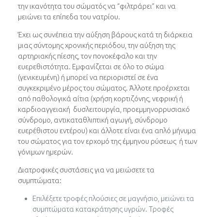
την ικανότητα του σώματός να “φιλτράρει” και να
μειώνει τα επίπεδα του νατρίου.
Έχει ως συνέπεια την αύξηση βάρους κατά τη διάρκεια
μιας σύντομης χρονικής περιόδου, την αύξηση της
αρτηριακής πίεσης, τον πονοκέφαλο και την
ευερεθιστότητα. Εμφανίζεται σε όλο το σώμα
(γενικευμένη) ή μπορεί να περιοριστεί σε ένα
συγκεκριμένο μέρος του σώματος. Άλλοτε προέρχεται
από παθολογικά αίτια (χρήση κορτιζόνης, νεφρική ή
καρδιοαγγειακή δυσλειτουργία, προεμμηνορρυσιακό
σύνδρομο, αντικαταθλιπτική αγωγή, σύνδρομο
ευερέθιστου εντέρου) και άλλοτε είναι ένα απλό μήνυμα
του σώματος για τον ερχομό της έμμηνου ρύσεως ή των
γόνιμων ημερών.
Διατροφικές συστάσεις για να μειώσετε τα
συμπτώματα:
Επιλέξετε τροφές πλούσιες σε μαγνήσιο, μειώνει τα
συμπτώματα κατακράτησης υγρών. Τροφές