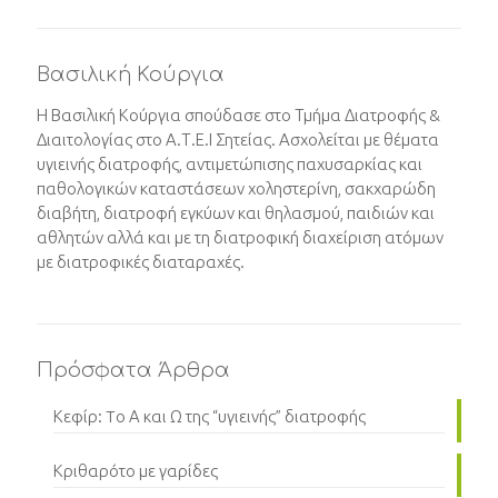
Βασιλική Κούργια
Η Βασιλική Κούργια σπούδασε στο Τμήμα Διατροφής &
Διαιτολογίας στο Α.Τ.Ε.Ι Σητείας. Ασχολείται με θέματα
υγιεινής διατροφής, αντιμετώπισης παχυσαρκίας και
παθολογικών καταστάσεων χοληστερίνη, σακχαρώδη
διαβήτη, διατροφή εγκύων και θηλασμού, παιδιών και
αθλητών αλλά και με τη διατροφική διαχείριση ατόμων
με διατροφικές διαταραχές.
Πρόσφατα Άρθρα
Κεφίρ: Tο Α και Ω της “υγιεινής” διατροφής
Κριθαρότο με γαρίδες