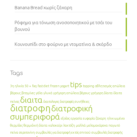
Banana Bread χωρίς ζάχαρη
Ρόφημα για τόνωση ανοσοποιητικού με τσάι του
βουνού
Κουνουπίδι στο φούρνο με ντοματίνια & σκόρδο
Tags
tips
3η ηλικία
50 +
faq
fast diet
frozen yogart
topping
αθλητισμός
απώλεια
βάρους
βιταμίνες
γάλα
γλυκά
γρήγορη απώλεια βάρους
γρήγορη δίαιτα
δίαιτα
διαιτα
πείνας
διαιτολογος
διατροφές συνήθειες
διατροφη
διατροφική
συμπεριφορά
εξοδος
εργασία
ευφορία
ζάχαρη
ηλικιωμένοι
θερμίδες
θερμιδική δίαιτα
καλοκαίρι
λακτόζη
μαλλιά
μελομακάρονα
παγωτό
πείνα
σεροτονίνη
συμβουλές για διατροφή εκτός σπιτιού
συμβουλές διατροφής