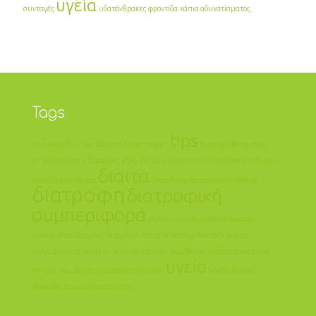
υγεία
συνταγές
υδατάνθρακες
φροντίδα
χάπια αδυνατίσματος
Tags
tips
3η ηλικία
50 +
faq
fast diet
frozen yogart
topping
αθλητισμός
απώλεια βάρους
βιταμίνες
γάλα
γλυκά
γρήγορη απώλεια βάρους
γρήγορη
διαιτα
δίαιτα
δίαιτα πείνας
διαιτολογος
διατροφές συνήθειες
διατροφη
διατροφική
συμπεριφορά
εξοδος
εργασία
ευφορία
ζάχαρη
ηλικιωμένοι
θερμίδες
θερμιδική δίαιτα
καλοκαίρι
λακτόζη
μαλλιά
μελομακάρονα
παγωτό
πείνα
σεροτονίνη
συμβουλές για διατροφή εκτός
υγεία
σπιτιού
συμβουλές διατροφής
συνταγές
υδατάνθρακες
φροντίδα
χάπια αδυνατίσματος