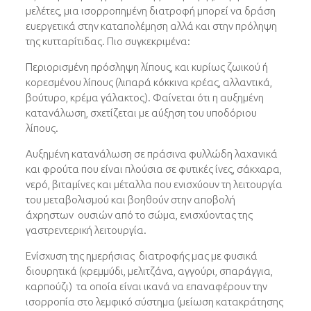
μελέτες, μια ισορροπημένη διατροφή μπορεί να δράση
ευεργετικά στην καταπολέμηση αλλά και στην πρόληψη
της κυτταρίτιδας. Πιο συγκεκριμένα:
Περιορισμένη πρόσληψη λίπους, και κυρίως ζωικού ή
κορεσμένου λίπους (λιπαρά κόκκινα κρέας, αλλαντικά,
βούτυρο, κρέμα γάλακτος). Φαίνεται ότι η αυξημένη
κατανάλωση, σχετίζεται με αύξηση του υποδόριου
λίπους.
Αυξημένη κατανάλωση σε πράσινα φυλλώδη λαχανικά
και φρούτα που είναι πλούσια σε φυτικές ίνες, σάκχαρα,
νερό, βιταμίνες και μέταλλα που ενισχύουν τη λειτουργία
του μεταβολισμού και βοηθούν στην αποβολή
άχρηστων ουσιών από το σώμα, ενισχύοντας της
γαστρεντερική λειτουργία.
Ενίσχυση της ημερήσιας διατροφής μας με φυσικά
διουρητικά (κρεμμύδι, μελιτζάνα, αγγούρι, σπαράγγια,
καρπούζι) τα οποία είναι ικανά να επαναφέρουν την
ισορροπία στο λεμφικό σύστημα (μείωση κατακράτησης