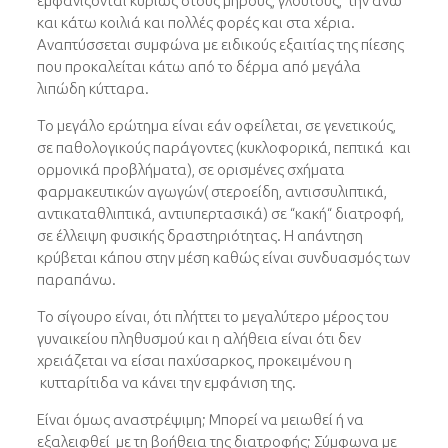
εμφανίζονται κυρίως στους μηρούς, γλουτούς, την άνω
και κάτω κοιλιά και πολλές φορές και στα χέρια.
Αναπτύσσεται συμφώνα με ειδικούς εξαιτίας της πίεσης
που προκαλείται κάτω από το δέρμα από μεγάλα
λιπώδη κύτταρα.
Το μεγάλο ερώτημα είναι εάν οφείλεται, σε γενετικούς,
σε παθολογικούς παράγοντες (κυκλοφορικά, πεπτικά και
ορμονικά προβλήματα), σε ορισμένες σχήματα
φαρμακευτικών αγωγών( στεροείδη, αντισσυλιπτικά,
αντικαταθλιπτικά, αντιυπερτασικά) σε “κακή“ διατροφή,
σε έλλειψη φυσικής δραστηριότητας. Η απάντηση
κρύβεται κάπου στην μέση καθώς είναι συνδυασμός των
παραπάνω.
Το σίγουρο είναι, ότι πλήττει το μεγαλύτερο μέρος του
γυναικείου πληθυσμού και η αλήθεια είναι ότι δεν
χρειάζεται να είσαι παχύσαρκος, προκειμένου η
κυτταρίτιδα να κάνει την εμφάνιση της.
Είναι όμως αναστρέψιμη; Μπορεί να μειωθεί ή να
εξαλειφθεί με τη βοήθεια της διατροφής; Σύμφωνα με